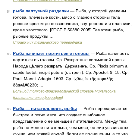
Справочник технического переводчика
рыба палтусной разделки
— Рыба, у которой удалены
84
голова, плечевые кости, мясо с глазной стороны тела
ровным срезом до позвоночника, внутренности и плавники,
кроме хвостового. [ГОСТ Р 50380 2005] Тематики рыба,
рыбные продукты …
Справочник технического переводчика
Рыба начинает портиться с головы
— Рыба начинаетъ
85
портиться съ головы. Ср. Развратные вельможей нравы
Народа цѣлаго развратъ. Державинъ. Ср. Piscis primum a
capite foetet; incipit putere (съ греч.). Ср. Apostol. 9, 18. Ср.
Paul. Mannt. Adagia. 1603. Ср. ἰχθὺς ἐκ τῆς κεφαλῆς
ὄζειν&#8230; …
Большой толково-фразеологический словарь Михельсона
(оригинальная орфография)
Рыба — питательность рыбы
— Рыба переваривается
86
быстрее и легче мяса, что создает ошибочное
представление о ее меньшей питательности. Между тем,
рыба не менее питательна, чем мясо, ее жир усваивается
лучше, чем всякий другой, белки ее полноценны, а то что