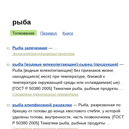
рыба
Толкование
Перевод
Книги
Рыба запеченная
— …
81
Энциклопедия кулинарных рецептов
рыба [водные млекопитающие]-сырец (продукция)
—
82
Рыба [водные млекопитающие] без признаков жизни,
находящаяся( иеся) при температуре, близкой к
температуре окружающей среды или охлаждаемая( ые).
[ГОСТ Р 50380 2005] Тематики рыба, рыбные продукты …
Справочник технического переводчика
рыба клипфискной разделки
— Рыба, разрезанная по
83
брюшку от головы до конца хвостового стебля, у которой
удалены голова, внутренности, часть позвоночника. [ГОСТ
Р 50380 2005] Тематики рыба, рыбные продукты …