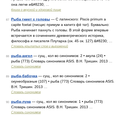
она легче и&#8230; …
Книга о вкусной и здоровой пище
Рыба гниет с головы
— С латинского: Piscis primum a
87
capite foetat (писцис примум а капитэ фё тат). Буквально:
Рыба начинает пахнуть с головы. В этой форме впервые
встречается в сочинениях древнегреческого историка,
философа и писателя Плутарха (ок. 45 ок. 127).&#8230; …
Словарь крылатых слов и выражений
рыба-ангел
— сущ., кол во синонимов: 2 • акула (24) •
88
рыба (773) Словарь синонимов ASIS. В.Н. Тришин. 2013 …
Словарь синонимов
рыба-бабочка
— сущ., кол во синонимов: 2 •
89
окунеобразные (107) • рыба (773) Словарь синонимов ASIS.
В.Н. Тришин. 2013 …
Словарь синонимов
рыба-луна
— сущ., кол во синонимов: 1 • рыба (773)
90
Словарь синонимов ASIS. В.Н. Тришин. 2013 …
Словарь синонимов